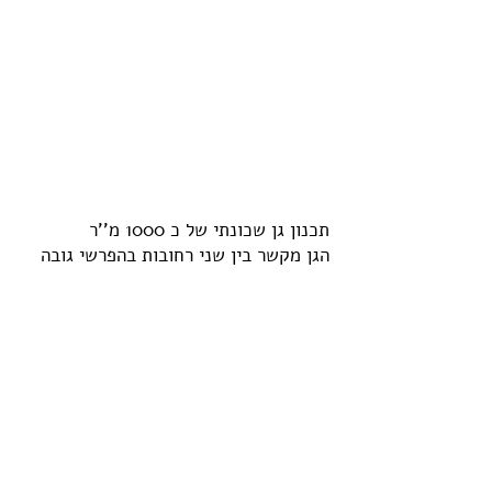
תכנון גן שכונתי של כ 1000 מ''ר
הגן מקשר בין שני רחובות בהפרשי גובה
של 5 מטר
בשיתוף עם אדריכלית טלי כהן אנדרסון
גן זאב חקלאי
בית וגן ירושלים
2017
back