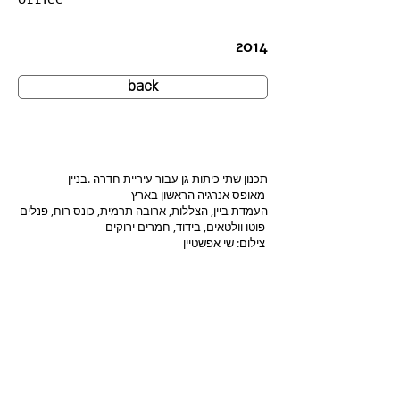
2014
back
תכנון שתי כיתות גן עבור עיריית חדרה .בניין
מאופס אנרגיה הראשון בארץ
העמדת ביין, הצללות, ארובה תרמית, כונס רוח, פנלים
פוטו וולטאים, בידוד, חמרים ירוקים
צילום: שי אפשטיין
שתי כיתות- גן ילדים
2016