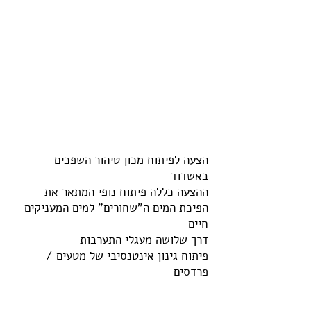
הצעה לפיתוח מכון טיהור השפכים
באשדוד
ההצעה כללה פיתוח נופי המתאר את
הפיכת המים ה"שחורים" למים המעניקים
חיים
דרך שלושה מעגלי התערבות
פיתוח גינון אינטנסיבי של מטעים /
פרדסים
עטיפת מכלי הטיהור לקירות ירוקים
היוצרים את פארק המט''ש