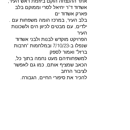
,אתר ההנצחה הוקם ביוזמת ראש העיר
אשדוד ד"ר יחיאל לסרי וממוקם בלב
פארק אשדוד ים
. בלב העיר, במרכז הומה משפחות עם
ילדים, עם מבטים לכיוון הים ולשכונות
העיר
הפרויקט מוקדש לבנות ולבני אשדוד
שנפלו ב-7/10/23 ובמלחמות "חרבות
ברזל" ואמור לספק
,למשפחותיהם מעט נחמה בתוך כל
הכאב שמציף אותם, כמו גם לאפשר
לציבור הרחב
.להכיר את סיפורי החיים, הגבורה
והאומץ של הנופלים והנופלות
לכל נופל ונופלת נשתל עץ, סביבו הוקמו
ספסל ועמודון שבו ניתן לסרוק את סיפור
חייו או חייה
.ורמקול המשמיע סיפור, שיר, ציטטה של
מה שהמשפחה ביקשה לשלב
.בכניסה המרכזית למתחם הוקם פסל
בצורת חלוק נחל ואליו מודבקים שמות