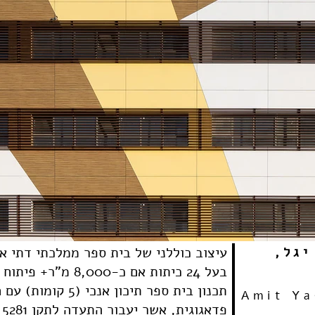
 יגל
עיצוב כוללני של בית ספר ממלכתי דתי א
בעל 24 כיתות אם כ-8,000 מ"ר+ פיתוח 5,000 מ"ר
תכנון בית ספר תיכון אנכי (5 קומות) עם חללי לימוד חדשניים מבחינה
Amit Ya
ASHDOD_11.jpg
פדאגוגית, אשר יעבור התעדה לתקן 5281 של בניה ירוקה